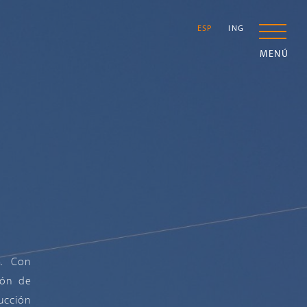
ESP
ING
MENÚ
a. Con
ón de
ucción