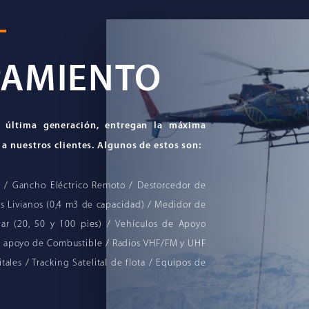
PAMIENTO
 última generación, entregan la máxima
 a nuestros clientes. Algunos de estos son:
 / Gancho Eléctrico Remoto / Destorcedor de
 Livianos (0,4 m3 de capacidad) / Medidor de
lar (20, 50 y 100 pies) / Vehículos de Apoyo
de apoyo de Combustible / Radios VHF/FM y UHF
tales / Tracking Satelital de flota / Equipos de