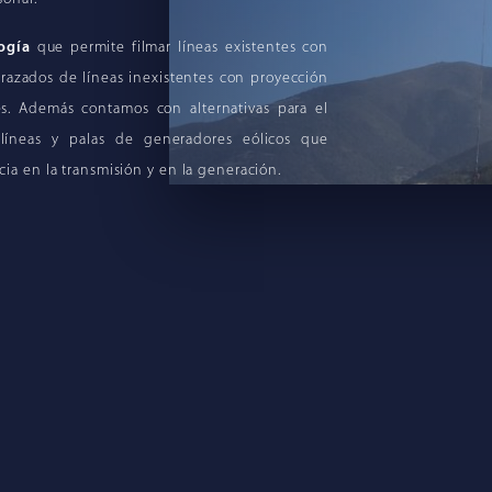
ogía
que permite filmar líneas existentes con
razados de líneas inexistentes con proyección
res. Además contamos con alternativas para el
 líneas y palas de generadores eólicos que
cia en la transmisión y en la generación.