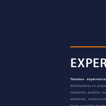
EXPER
Tenemos experiencia
distribuidoras en proyec
realizando posibles t
ambiental, construcci
líneas y traslado de per