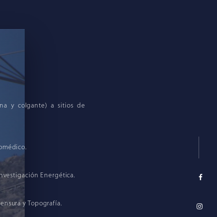
rna y colgante) a sitios de
romédico.
Investigación Energética.
ensura y Topografía.